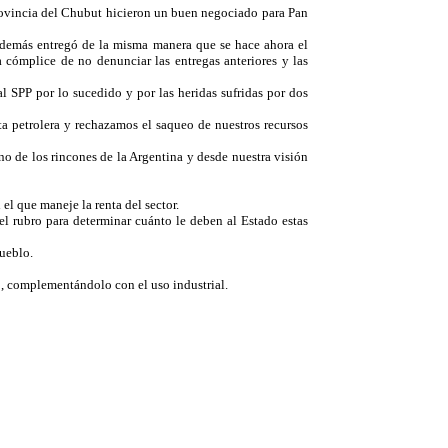
rovincia del Chubut hicieron un buen negociado para Pan
 además entregó de la misma manera que se hace ahora el
 cómplice de no denunciar las entregas anteriores y las
PP por lo sucedido y por las heridas sufridas por dos
a petrolera y rechazamos el saqueo de nuestros recursos
 de los rincones de la Argentina y desde nuestra visión
 el que maneje la renta del sector.
el rubro para determinar cuánto le deben al Estado estas
pueblo.
lo, complementándolo con el uso industrial.