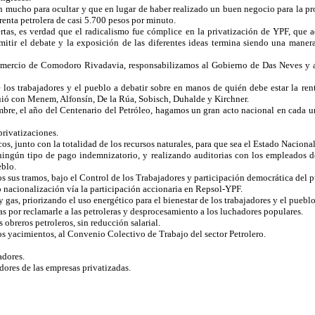
n mucho para ocultar y que en lugar de haber realizado un buen negocio para la p
renta petrolera de casi 5.700 pesos por minuto.
ertas, es verdad que el radicalismo fue cómplice en la privatización de YPF, que
ir el debate y la exposición de las diferentes ideas termina siendo una manera
ercio de Comodoro Rivadavia, responsabilizamos al Gobierno de Das Neves y al S
s trabajadores y el pueblo a debatir sobre en manos de quién debe estar la rent
guió con Menem, Alfonsín, De la Rúa, Sobisch, Duhalde y Kirchner.
e, el año del Centenario del Petróleo, hagamos un gran acto nacional en cada uno
privatizaciones.
os, junto con la totalidad de los recursos naturales, para que sea el Estado Nacional
 ningún tipo de pago indemnizatorio, y realizando auditorias con los empleados d
eblo.
os sus tramos, bajo el Control de los Trabajadores y participación democrática del 
o nacionalización vía la participación accionaria en Repsol-YPF.
 gas, priorizando el uso energético para el bienestar de los trabajadores y el pueb
as por reclamarle a las petroleras y desprocesamiento a los luchadores populares.
 obreros petroleros, sin reducción salarial.
os yacimientos, al Convenio Colectivo de Trabajo del sector Petrolero.
adores.
dores de las empresas privatizadas.