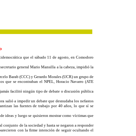
o
ntidemocrática que el sábado 11 de agosto, en Comodoro
 secretario general Mario Mansilla a la cabeza, impidió la
Marcelo Barab (CCC) y Gerardo Morales (UCR) un grupo de
re los que se encontraban el NPEL, Horacio Navarro (ATE
amás facilitó ningún tipo de debate o discusión pública
ra salió a impedir un debate que desnudaba los nefastos
ntizan las fuentes de trabajo por 40 años, lo que sí se
o de ideas y luego se quisieron mostrar como víctimas que
 al conjunto de la sociedad y hasta se negaron a responder
arecieron con la firme intención de seguir ocultando el