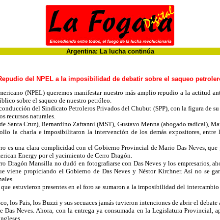
Argentina: La lucha continúa
Repudio del NPEL a la imposibilidad de debatir sobre el saqueo petroler
mericano (NPEL) queremos manifestar nuestro más amplio repudio a la actitud a
blico sobre el saqueo de nuestro petróleo.
conducción del Sindicato Petroleros Privados del Chubut (SPP), con la figura de su
os recursos naturales.
r de Santa Cruz), Bernardino Zafranni (MST), Gustavo Menna (abogado radical), 
rrollo la charla e imposibilitaron la intervención de los demás expositores, ent
ro es una clara complicidad con el Gobierno Provincial de Mario Das Neves, que j
merican Energy por el yacimiento de Cerro Dragón.
ro Dragón Mansilla no dudó en fotografiarse con Das Neves y los empresarios, aho
que viene propiciando el Gobierno de Das Neves y Néstor Kirchner. Así no se gara
nales.
 que estuvieron presentes en el foro se sumaron a la imposibilidad del intercambi
co, los Pais, los Buzzi y sus secuaces jamás tuvieron intenciones de abrir el debate
 Das Neves. Ahora, con la entrega ya consumada en la Legislatura Provincial, ap
ingleses.