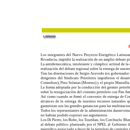
Los integrantes del Nuevo Proyecto Energético Latinoa
Rivadavia, impidió la realización de un amplio debate pú
La antidemocrática, intolerante y cómplice actitud de la 
realización del debate regional sobre la entrega de nuestr
Tras las disertaciones de Sergio Acevedo (ex gobernado
dirigentes del Sindicato Petroleros impidieron el desa
Comodoro), Pino Solanas (Moreno) y el propio Mansilla.
La forma adoptada por la conducción del gremio petrole
sobre la renegociación del contrato petrolero con Pan A
Así como cuando se firmó el convenio de entrega de Cer
alcances de la entrega de nuestros recursos naturales 
garantizan son las grandes ganancias para las multinacio
Todos los representantes de la administración dasnevista
no habían podido exponer sus argumentos.
Los Di Pierro, los Bohe, los Touriñan, los Corchuelo Blas
al debate público planteado por el NPEL al Gobierno de
magnífico negociado a favor de la petrolera de capitales 