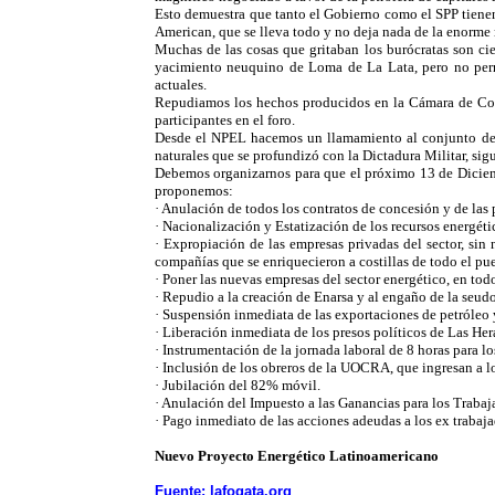
Esto demuestra que tanto el Gobierno como el SPP tiene
American, que se lleva todo y no deja nada de la enorme 
Muchas de las cosas que gritaban los burócratas son ci
yacimiento neuquino de Loma de La Lata, pero no permit
actuales.
Repudiamos los hechos producidos en la Cámara de Com
participantes en el foro.
Desde el NPEL hacemos un llamamiento al conjunto de lo
naturales que se profundizó con la Dictadura Militar, si
Debemos organizarnos para que el próximo 13 de Diciembr
proponemos:
· Anulación de todos los contratos de concesión y de las 
· Nacionalización y Estatización de los recursos energétic
· Expropiación de las empresas privadas del sector, sin
compañías que se enriquecieron a costillas de todo el pu
· Poner las nuevas empresas del sector energético, en tod
· Repudio a la creación de Enarsa y al engaño de la seud
· Suspensión inmediata de las exportaciones de petróleo y
· Liberación inmediata de los presos políticos de Las Her
· Instrumentación de la jornada laboral de 8 horas para los
· Inclusión de los obreros de la UOCRA, que ingresan a l
· Jubilación del 82% móvil.
· Anulación del Impuesto a las Ganancias para los Trabaj
· Pago inmediato de las acciones adeudas a los ex trabaja
Nuevo Proyecto Energético Latinoamericano
Fuente: lafogata.org