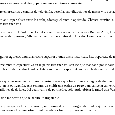
nza a escasear y el riesgo país aumenta en forma alarmante.
e empresarios y canales de televisión, pero, las movilizaciones de masas y los esta
to antiimperialista entre los trabajadores y el pueblo oprimido, Chávez, terminó su
s kirchneristas.
perministro De Vido, en el cual viajaron sin escala, de Caracas a Buenos Aires, fu
ueño del paraíso", Alberto Fernández, en contra de De Vido. Como sea, la riña de
gunos agoreros anuncian como superior a otras crisis históricas. Esto repercute de 
crecimiento especulativo en la patria kirchnerista, son los que más caen por la salid
el Tesoro de Estados Unidos. Este movimiento especulativo eleva la demanda de dól
ta que las reservas del Banco Central tienen que hacer frente a pagos de deudas p
io en la obligación, esta semana, de emitir una orden de pago para cancelar un ven
illones de dólares, del cual, valija de por medio, sólo pudo ubicar la mitad con Ve
misión monetaria que se ha vuelto imparable.
e pesos para el martes pasado; una forma de cubrir sangría de fondos que represen
s acusan a los aumentos de salarios de ser los que provocan inflación.