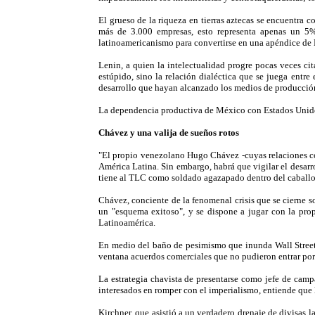
El grueso de la riqueza en tierras aztecas se encuentra
más de 3.000 empresas, esto representa apenas un 
latinoamericanismo para convertirse en una apéndice de
Lenin, a quien la intelectualidad progre pocas veces cit
estúpido, sino la relación dialéctica que se juega entre
desarrollo que hayan alcanzado los medios de producción
La dependencia productiva de México con Estados Unidos
Chávez y una valija de sueños rotos
"El propio venezolano Hugo Chávez -cuyas relaciones c
América Latina. Sin embargo, habrá que vigilar el desar
tiene al TLC como soldado agazapado dentro del caballo
Chávez, conciente de la fenomenal crisis que se cierne s
un "esquema exitoso", y se dispone a jugar con la prop
Latinoamérica.
En medio del baño de pesimismo que inunda Wall Street, l
ventana acuerdos comerciales que no pudieron entrar por 
La estrategia chavista de presentarse como jefe de campa
interesados en romper con el imperialismo, entiende que 
Kirchner, que asistió a un verdadero drenaje de divisas l