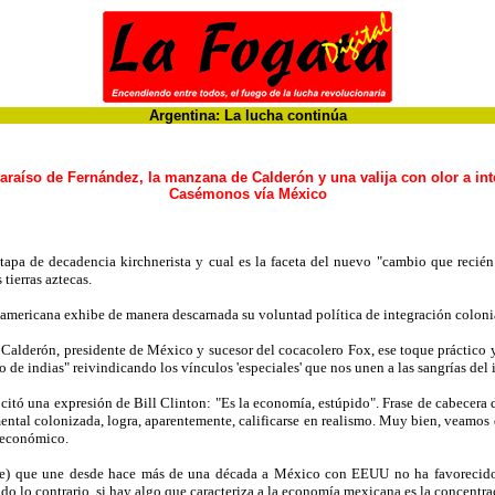
Argentina: La lucha continúa
paraíso de Fernández, la manzana de Calderón y una valija con olor a int
Casémonos vía México
a de decadencia kirchnerista y cual es la faceta del nuevo "cambio que recién se
 tierras aztecas.
inoamericana exhibe de manera descarnada su voluntad política de integración colon
e Calderón, presidente de México y sucesor del cocacolero Fox, ese toque práctico 
de indias" reivindicando los vínculos 'especiales' que nos unen a las sangrías del 
tó una expresión de Bill Clinton: "Es la economía, estúpido". Frase de cabecera d
ntal colonizada, logra, aparentemente, calificarse en realismo. Muy bien, veamos 
 económico.
te) que une desde hace más de una década a México con EEUU no ha favorecido el
do lo contrario, si hay algo que caracteriza a la economía mexicana es la concentra