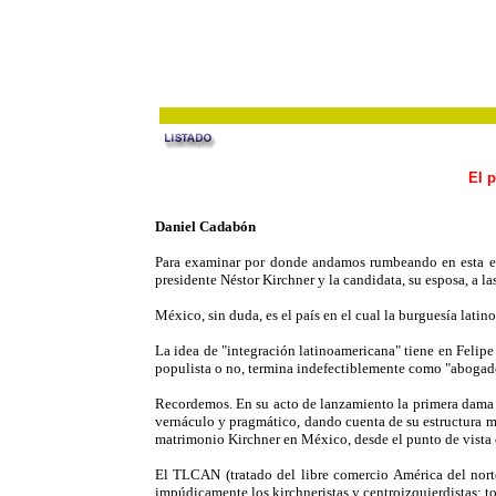
El 
Daniel Cadabón
Para examinar por donde andamos rumbeando en esta etap
presidente Néstor Kirchner y la candidata, su esposa, a las
México, sin duda, es el país en el cual la burguesía lat
La idea de "integración latinoamericana" tiene en Felip
populista o no, termina indefectiblemente como "abogado 
Recordemos. En su acto de lanzamiento la primera dama ci
vernáculo y pragmático, dando cuenta de su estructura me
matrimonio Kirchner en México, desde el punto de vista
El TLCAN (tratado del libre comercio América del nor
impúdicamente los kirchneristas y centroizquierdistas; to