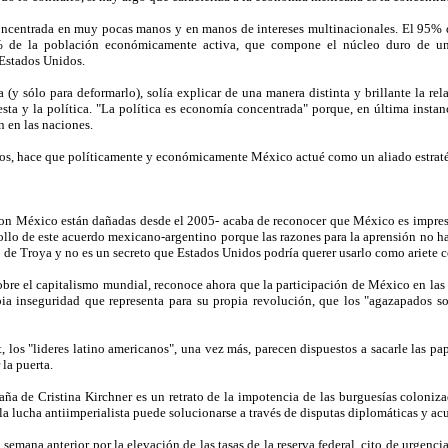
 concentrada en muy pocas manos y en manos de intereses multinacionales. El 95% 
5% de la población económicamente activa, que compone el núcleo duro de u
 Estados Unidos.
a (y sólo para deformarlo), solía explicar de una manera distinta y brillante la re
 esta y la política. "La política es economía concentrada" porque, en última inst
 en las naciones.
, hace que políticamente y económicamente México actué como un aliado estratégic
on México están dañadas desde el 2005- acaba de reconocer que México es impresc
rollo de este acuerdo mexicano-argentino porque las razones para la aprensión no
 de Troya y no es un secreto que Estados Unidos podría querer usarlo como ariet
obre el capitalismo mundial, reconoce ahora que la participación de México en las 
ia inseguridad que representa para su propia revolución, que los "agazapados s
os "lideres latino americanos", una vez más, parecen dispuestos a sacarle las pap
la puerta.
ña de Cristina Kirchner es un retrato de la impotencia de las burguesías coloniza
la lucha antiimperialista puede solucionarse a través de disputas diplomáticas y ac
a semana anterior por la elevación de las tasas de la reserva federal, cito de urgen