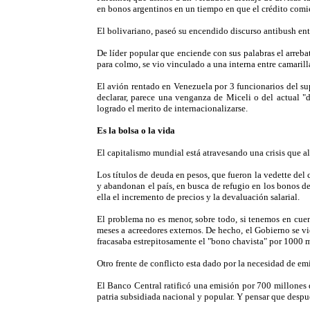
en bonos argentinos en un tiempo en que el crédito comie
El bolivariano, paseó su encendido discurso antibush entr
De líder popular que enciende con sus palabras el arreba
para colmo, se vio vinculado a una interna entre camarilla
El avión rentado en Venezuela por 3 funcionarios del su
declarar, parece una venganza de Miceli o del actual "d
logrado el merito de internacionalizarse.
Es la bolsa o la vida
El capitalismo mundial está atravesando una crisis que al
Los títulos de deuda en pesos, que fueron la vedette del 
y abandonan el país, en busca de refugio en los bonos d
ella el incremento de precios y la devaluación salarial.
El problema no es menor, sobre todo, si tenemos en cuen
meses a acreedores externos. De hecho, el Gobierno se v
fracasaba estrepitosamente el "bono chavista" por 1000 m
Otro frente de conflicto esta dado por la necesidad de e
El Banco Central ratificó una emisión por 700 millones d
patria subsidiada nacional y popular. Y pensar que despué