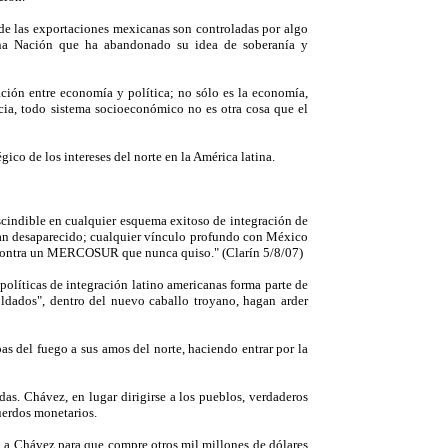
de las exportaciones mexicanas son controladas por algo
na Nación que ha abandonado su idea de soberanía y
lación entre economía y política; no sólo es la economía,
ancia, todo sistema socioeconómico no es otra cosa que el
o de los intereses del norte en la América latina.
indible en cualquier esquema exitoso de integración de
 han desaparecido; cualquier vínculo profundo con México
e contra un MERCOSUR que nunca quiso." (Clarín 5/8/07)
políticas de integración latino americanas forma parte de
oldados", dentro del nuevo caballo troyano, hagan arder
as del fuego a sus amos del norte, haciendo entrar por la
das. Chávez, en lugar dirigirse a los pueblos, verdaderos
uerdos monetarios.
cia a Chávez para que compre otros mil millones de dólares