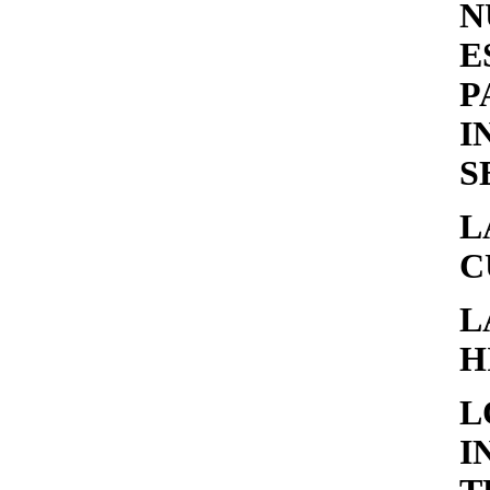
N
E
P
I
S
L
C
H
L
I