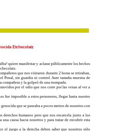
nocida Etchecolatz
alba² quiere manifestar y aclarar públicamente los hechos
tchecolatz.
mpañeros que nos visitaron durante 2 horas se retiraban,
el Penal, sin guardia ni control. Ante tamaña muestra de
 la compañera y la golpeó de una trompada.
ovidos por el odio que nos corre por las venas al ver a
s fue imposible a estos personeros, llegar hasta nuestro
e genocida que se paseaba a pocos metros de nosotros con
 los derechos humanos pero que nos encarcela junto a los
 una causa hacia nosotros y para tratar de encubrir esta
ce el juego a la derecha deben saber que nosotros sólo