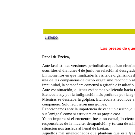
Los presos de que
Penal de Ezeiza,
Ante las distintas versiones periodísticas que han circu
ocurridos el día lunes 4 de junio, en relación al desagr
En momentos en que finalizaba la visita de organismos d
una de las compañeras de dicho organismo reconoció al t
impunidad, la compañera comenzó a gritarle e insultarlo
Ante esa situación, quienes estábamos volviendo hacia n
Etchecolatz y por la indignación más profunda por la agr
Mientras se desataba la golpiza, Etchecolatz reconoce a
compañero. Sólo recibieron más golpes.
Reaccionamos ante la impotencia de ver a un asesino, qu
sus ³amigos² como si estuviera en su propia casa.
Ya no importa si el encuentro fue o no casual, lo ciert
responsables de la muerte, desaparición y tortura de mi
situación nos traslada al Penal de Ezeiza.
Aquellos mal intencionados que plantean que esta ³jus