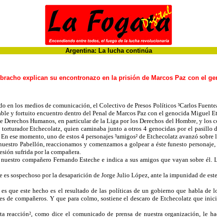
Argentina: La lucha continúa
bracho explican su encontronazo en la prisión de Marcos Paz con el ge
lado en los medios de comunicación, el Colectivo de Presos Políticos ³Carlos Fuente
adable y fortuito encuentro dentro del Penal de Marcos Paz con el genocida Miguel E
e Derechos Humanos, en particular de la Liga por los Derechos del Hombre, y los co
orturador Etchecolatz, quien caminaba junto a otros 4 genocidas por el pasillo d
. En ese momento, uno de estos 4 personajes ³amigos² de Etchecolatz avanzó sobre
uestro Pabellón, reaccionamos y comenzamos a golpear a éste funesto personaje, m
esión sufrida por la compañera.
 nuestro compañero Fernando Esteche e indica a sus amigos que vayan sobre él. Le
e es sospechoso por la desaparición de Jorge Julio López, ante la impunidad de est
o es que este hecho es el resultado de las políticas de un gobierno que habla de
les de compañeros. Y que para colmo, sostiene el descaro de Etchecolatz que inicia
ta reacción², como dice el comunicado de prensa de nuestra organización, le ha