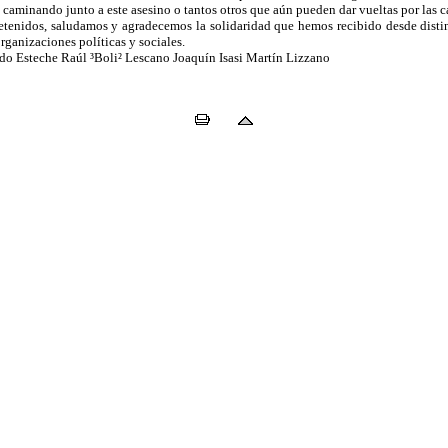
caminando junto a este asesino o tantos otros que aún pueden dar vueltas por las ca
enidos, saludamos y agradecemos la solidaridad que hemos recibido desde distint
ganizaciones políticas y sociales.
ando Esteche Raúl ³Boli² Lescano Joaquín Isasi Martín Lizzano