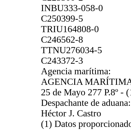
INBU333-058-0
C250399-5
TRIU164808-0
C246562-8
TTNU276034-5
C243372-3
Agencia marítima:
AGENCIA MARÍTIM
25 de Mayo 277 P.8º - (
Despachante de aduana:
Héctor J. Castro
(1) Datos proporcionad