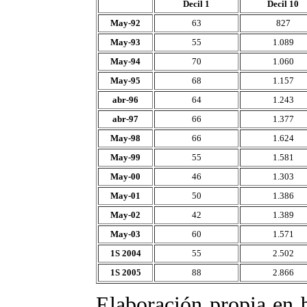
Decil 1
Decil 10
May-92
63
827
May-93
55
1.089
May-94
70
1.060
May-95
68
1.157
abr-96
64
1.243
abr-97
66
1.377
May-98
66
1.624
May-99
55
1.581
May-00
46
1.303
May-01
50
1.386
May-02
42
1.389
May-03
60
1.571
1S 2004
55
2.502
1S 2005
88
2.866
Elaboración propia en 