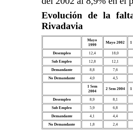
del 2002 al 8,9% en el 
Evolución de la fal
Rivadavia
Mayo
Mayo 2002
1
1999
Desempleo
12,4
18,0
Sub Empleo
12,8
12,1
Demandante
8,8
7,6
No Demandante
4,0
4,5
1 Sem
2 Sem 2004
1
2004
Desempleo
8,9
8,1
Sub Empleo
5,9
6,8
Demandante
4,1
4,4
No Demandante
1,8
2,4