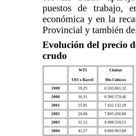
puestos de trabajo, e
económica y en la reca
Provincial y también de
Evolución del precio d
crudo
WTI
Chubut
U$S x Barril
Mts Cúbicos
1999
19,25
6.103.861,32
2000
30,31
6.360.579,40
2001
25,91
7.422.132,29
2002
26,08
7.805.456,60
2003
31,12
8.498.539,51
2004
41,37
9.066.963,89