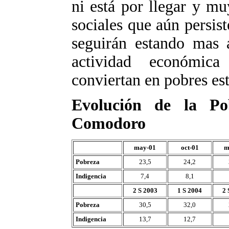
ni está por llegar y m
sociales que aún persis
seguirán estando mas 
actividad económic
conviertan en pobres est
Evolución de la Po
Comodoro
may-01
oct-01
m
Pobreza
23,5
24,2
Indigencia
7,4
8,1
2 S 2003
1 S 2004
2 
Pobreza
30,5
32,0
Indigencia
13,7
12,7