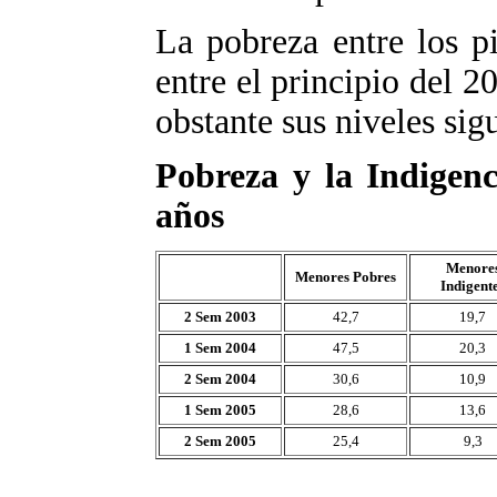
La pobreza entre los p
entre el principio del 2
obstante sus niveles sig
Pobreza y la Indigenc
años
Menore
Menores Pobres
Indigent
2 Sem 2003
42,7
19,7
1 Sem 2004
47,5
20,3
2 Sem 2004
30,6
10,9
1 Sem 2005
28,6
13,6
2 Sem 2005
25,4
9,3