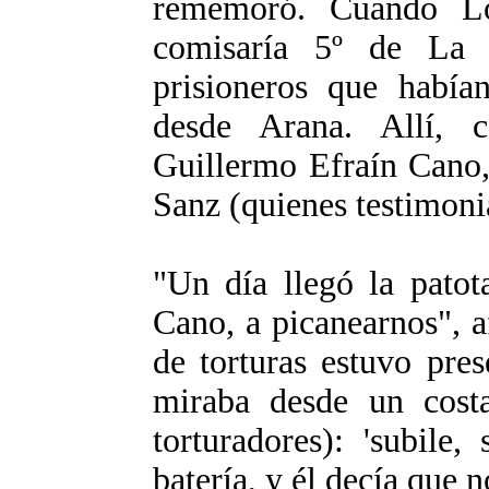
rememoró. Cuando Ló
comisaría 5º de La P
prisioneros que habían
desde Arana. Allí, c
Guillermo Efraín Cano,
Sanz (quienes testimonia
"Un día llegó la pato
Cano, a picanearnos", a
de torturas estuvo pre
miraba desde un costa
torturadores): 'subile
batería, y él decía que n