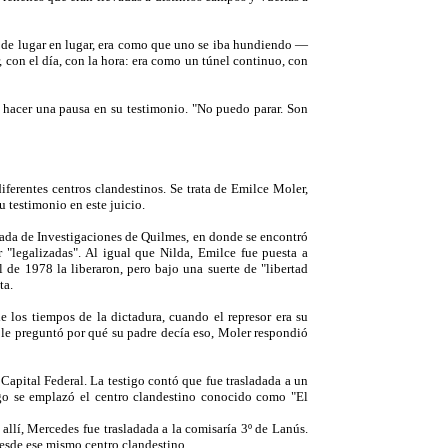
o, de lugar en lugar, era como que uno se iba hundiendo —
 con el día, con la hora: era como un túnel continuo, con
ió hacer una pausa en su testimonio. "No puedo parar. Son
ferentes centros clandestinos. Se trata de Emilce Moler,
 testimonio en este juicio.
igada de Investigaciones de Quilmes, en donde se encontró
 "legalizadas". Al igual que Nilda, Emilce fue puesta a
de 1978 la liberaron, pero bajo una suerte de "libertad
ta.
 los tiempos de la dictadura, cuando el represor era su
 le preguntó por qué su padre decía eso, Moler respondió
Capital Federal. La testigo contó que fue trasladada a un
o se emplazó el centro clandestino conocido como "El
llí, Mercedes fue trasladada a la comisaría 3º de Lanús.
desde ese mismo centro clandestino.