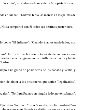
El Vesubio", ubicado en el cruce de la Autopista Riccheri
ada en Arana". "Todavía tenía las marcas en las palmas de
 Nilda compartió con él todos sus destinos posteriores.
ido como "El Infierno": "Cuando éramos trasladados, nos
rnos". Explicó que las condiciones de detención en esa
asaban una manguera por la mirilla de la puerta y había
9 kilos.
ampo a un grupo de prisioneros, se los bañaba y vestía, y
ón de alojar a los prisioneros que serían "legalizados".
"legales": "No figurábamos en ningún lado, no existíamos",
r Ejecutivo Nacional. "Estar ‘a su disposición’ —detalló—
 rehenes que eran llevadas a distintos campos y vueltas a