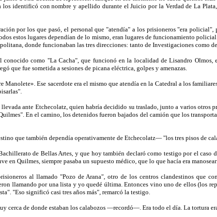
 los identificó con nombre y apellido durante el Juicio por la Verdad de La Plata,
ción por los que pasó, el personal que "atendía" a los prisioneros "era policial"
 "Todos estos lugares dependían de lo mismo, eran lugares de funcionamiento polici
olitana, donde funcionaban las tres direcciones: tanto de Investigaciones como de
 el conocido como "La Cacha", que funcionó en la localidad de Lisandro Olmos, e
agregó que fue sometida a sesiones de picana eléctrica, golpes y amenazas.
re Manolete». Ese sacerdote era el mismo que atendía en la Catedral a los familiar
isarlas".
ue llevada ante Etchecolatz, quien habría decidido su traslado, junto a varios otros 
uilmes". En el camino, los detenidos fueron bajados del camión que los transporta
stino que también dependía operativamente de Etchecolatz— "los tres pisos de cal
Bachillerato de Bellas Artes, y que hoy también declaró como testigo por el caso 
stuve en Quilmes, siempre pasaba un supuesto médico, que lo que hacía era manosea
prisioneros al llamado "Pozo de Arana", otro de los centros clandestinos que 
on llamando por una lista y yo quedé última. Entonces vino uno de ellos (los repr
sta". "Eso significó casi tres años más", remarcó la testigo.
uy cerca de donde estaban los calabozos —recordó—. Era todo el día. La tortura era 