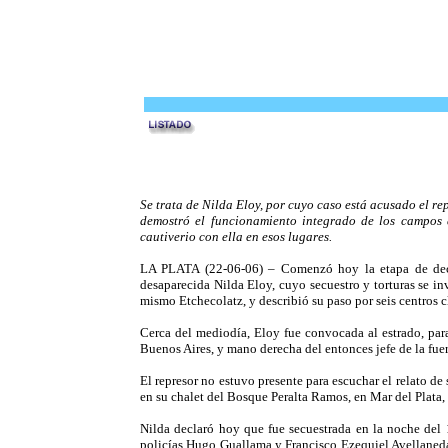
Se trata de Nilda Eloy, por cuyo caso está acusado el re
demostró el funcionamiento integrado de los campos 
cautiverio con ella en esos lugares.
LA PLATA (22-06-06) – Comenzó hoy la etapa de declar
desaparecida Nilda Eloy, cuyo secuestro y torturas se i
mismo Etchecolatz, y describió su paso por seis centros 
Cerca del mediodía, Eloy fue convocada al estrado, para
Buenos Aires, y mano derecha del entonces jefe de la f
El represor no estuvo presente para escuchar el relato de
en su chalet del Bosque Peralta Ramos, en Mar del Plata,
Nilda declaró hoy que fue secuestrada en la noche del 
policías Hugo Guallama y Francisco Ezequiel Avellaneda