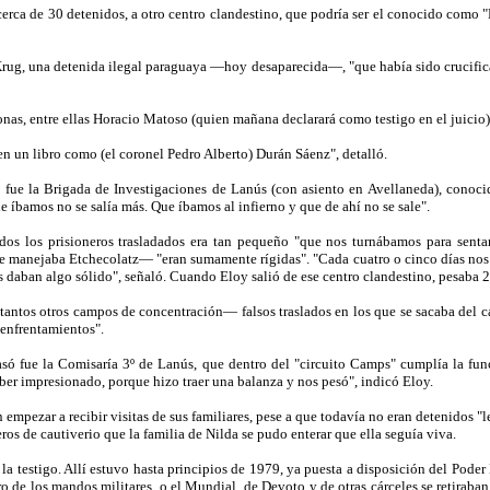
cerca de 30 detenidos, a otro centro clandestino, que podría ser el conocido como "
 Krug, una detenida ilegal paraguaya —hoy desaparecida—, "que había sido crucific
as, entre ellas Horacio Matoso (quien mañana declarará como testigo en el juicio).
n un libro como (el coronel Pedro Alberto) Durán Sáenz", detalló.
 fue la Brigada de Investigaciones de Lanús (con asiento en Avellaneda), conoc
 íbamos no se salía más. Que íbamos al infierno y que de ahí no se sale".
ados los prisioneros trasladados era tan pequeño "que nos turnábamos para senta
 manejaba Etchecolatz— "eran sumamente rígidas". "Cada cuatro o cinco días nos p
s daban algo sólido", señaló. Cuando Eloy salió de ese centro clandestino, pesaba 2
tantos otros campos de concentración— falsos traslados en los que se sacaba del c
 enfrentamientos".
só fue la Comisaría 3º de Lanús, que dentro del "circuito Camps" cumplía la funci
er impresionado, porque hizo traer una balanza y nos pesó", indicó Eloy.
empezar a recibir visitas de sus familiares, pese a que todavía no eran detenidos 
ros de cautiverio que la familia de Nilda se pudo enterar que ella seguía viva.
 la testigo. Allí estuvo hasta principios de 1979, ya puesta a disposición del Pode
de los mandos militares, o el Mundial, de Devoto y de otras cárceles se retiraban