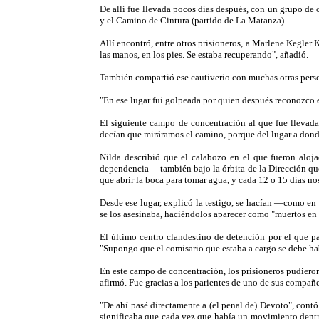
De allí fue llevada pocos días después, con un grupo de 
y el Camino de Cintura (partido de La Matanza).
Allí encontró, entre otros prisioneros, a Marlene Kegler
las manos, en los pies. Se estaba recuperando", añadió.
También compartió ese cautiverio con muchas otras person
"En ese lugar fui golpeada por quien después reconozco e
El siguiente campo de concentración al que fue llevada
decían que miráramos el camino, porque del lugar a donde
Nilda describió que el calabozo en el que fueron aloj
dependencia —también bajo la órbita de la Dirección que
que abrir la boca para tomar agua, y cada 12 o 15 días no
Desde ese lugar, explicó la testigo, se hacían —como en 
se los asesinaba, haciéndolos aparecer como "muertos en
El último centro clandestino de detención por el que pa
"Supongo que el comisario que estaba a cargo se debe hab
En este campo de concentración, los prisioneros pudieron 
afirmó. Fue gracias a los parientes de uno de sus compañe
"De ahí pasé directamente a (el penal de) Devoto", contó
significaba que cada vez que había un movimiento dentro 