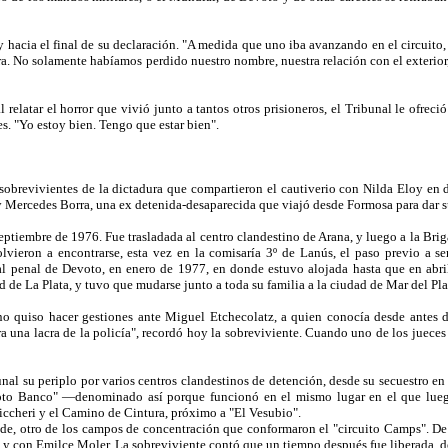
oy hacia el final de su declaración. "A medida que uno iba avanzando en el circuit
. No solamente habíamos perdido nuestro nombre, nuestra relación con el exterior,
 relatar el horror que vivió junto a tantos otros prisioneros, el Tribunal le ofrec
s. "Yo estoy bien. Tengo que estar bien".
sobrevivientes de la dictadura que compartieron el cautiverio con Nilda Eloy en di
y Mercedes Borra, una ex detenida-desaparecida que viajó desde Formosa para dar su
 septiembre de 1976. Fue trasladada al centro clandestino de Arana, y luego a la Br
vieron a encontrarse, esta vez en la comisaría 3º de Lanús, el paso previo a ser
l penal de Devoto, en enero de 1977, en donde estuvo alojada hasta que en abril 
d de La Plata, y tuvo que mudarse junto a toda su familia a la ciudad de Mar del Pla
no quiso hacer gestiones ante Miguel Etchecolatz, a quien conocía desde antes de
a una lacra de la policía", recordó hoy la sobreviviente. Cuando uno de los jueces
nal su periplo por varios centros clandestinos de detención, desde su secuestro en 
roto Banco" —denominado así porque funcionó en el mismo lugar en el que lueg
iccheri y el Camino de Cintura, próximo a "El Vesubio".
de, otro de los campos de concentración que conformaron el "circuito Camps". De a
y y con Emilce Moler. La sobreviviente contó que un tiempo después fue liberada, 