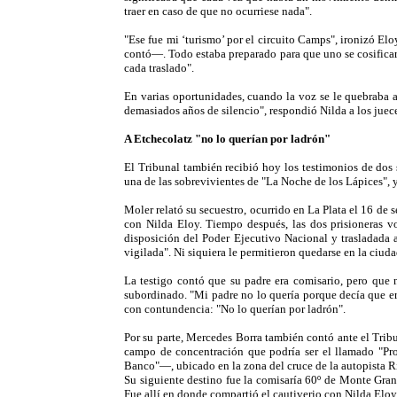
traer en caso de que no ocurriese nada".
"Ese fue mi ‘turismo’ por el circuito Camps", ironizó El
contó—. Todo estaba preparado para que uno se cosificara
cada traslado".
En varias oportunidades, cuando la voz se le quebraba al
demasiados años de silencio", respondió Nilda a los juece
A Etchecolatz "no lo querían por ladrón"
El Tribunal también recibió hoy los testimonios de dos 
una de las sobrevivientes de "La Noche de los Lápices", 
Moler relató su secuestro, ocurrido en La Plata el 16 de
con Nilda Eloy. Tiempo después, las dos prisioneras vol
disposición del Poder Ejecutivo Nacional y trasladada a
vigilada". Ni siquiera le permitieron quedarse en la ciuda
La testigo contó que su padre era comisario, pero que 
subordinado. "Mi padre no lo quería porque decía que er
con contundencia: "No lo querían por ladrón".
Por su parte, Mercedes Borra también contó ante el Tribu
campo de concentración que podría ser el llamado "P
Banco"—, ubicado en la zona del cruce de la autopista R
Su siguiente destino fue la comisaría 60º de Monte Gran
Fue allí en donde compartió el cautiverio con Nilda Elo