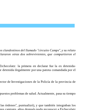
os clandestinos del llamado "circuito Camps", y su relato
araron otras dos sobrevivientes, que compartieron el
checolatz: la primera en declarar fue la ex detenida-
ue detenida ilegalmente por una patota comandada por el
ctor de Investigaciones de la Policía de la provincia de
 supuestos problemas de salud. Actualmente, pasa su tiempo
las órdenes", puntualizó), y que también integraban los
sus captores, años después pudo reconocer a Etchecolatz