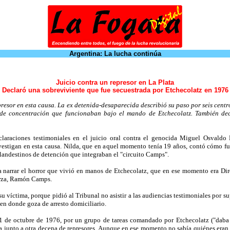
Argentina: La lucha continúa
Juicio contra un represor en La Plata
Declaró una sobreviviente que fue secuestrada por Etchecolatz en 1976
presor en esta causa. La ex detenida-desaparecida describió su paso por seis centr
de concentración que funcionaban bajo el mando de Etchecolatz. También decl
aciones testimoniales en el juicio oral contra el genocida Miguel Osvaldo Et
nvestigan en esta causa. Nilda, que en aquel momento tenía 19 años, contó cómo f
clandestinos de detención que integraban el "circuito Camps".
 narrar el horror que vivió en manos de Etchecolatz, que en ese momento era Dire
uerza, Ramón Camps.
 su víctima, porque pidió al Tribunal no asistir a las audiencias testimoniales por
 en donde goza de arresto domiciliario.
1 de octubre de 1976, por un grupo de tareas comandado por Etchecolatz ("daba 
 junto a otra decena de represores. Aunque en ese momento no sabía quiénes eran 