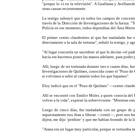
"porque lo vi en la televisión". A Guallama y Avellaneda
otras causas recientemente.
La testigo subrayó que en todos los campos de concentra
través de la Dirección de Investigaciones de la fuerza.
Policía en ese momento, todos dependían del Área Metrop
El primer centro clandestino al que fue trasladada fue
directamente a la sala de torturas", señaló la testigo, y 
"Al lugar concurría un sacerdote al que le decían «el pad
hacía era hacernos poner las manos adelante, para poder p
Allí, luego de ser torturada durante tres o cuatro días, f
Investigaciones de Quilmes, conocida como el "Pozo de Q
si volvimos a subir al camión todos los que bajamos".
Eloy indicó que en el "Pozo de Quilmes" —centro clande
Allí se encontró con Emilce Moler, a quien conocía del 
volver a la vida", expresó la sobreviviente. "Mientras e
Luego de cinco días, fue trasladada con un grupo de 
supuestamente nos iban a liberar —contó—, pero nos fuer
dijera, me dijo ‘perdiste’ y que me habían borrado de la li
"Arana era un lugar muy particular, porque se torturaba m