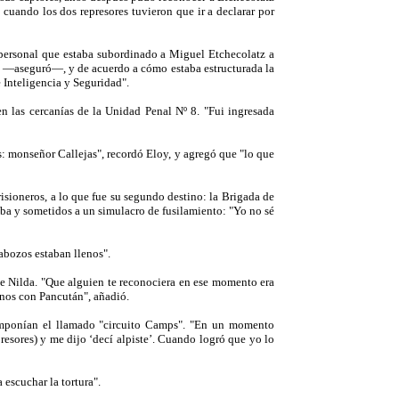
 cuando los dos represores tuvieron que ir a declarar por
, personal que estaba subordinado a Miguel Etchecolatz a
al —aseguró—, y de acuerdo a cómo estaba estructurada la
 Inteligencia y Seguridad".
n las cercanías de la Unidad Penal Nº 8. "Fui ingresada
es: monseñor Callejas", recordó Eloy, y agregó que "lo que
prisioneros, a lo que fue su segundo destino: la Brigada de
ba y sometidos a un simulacro de fusilamiento: "Yo no sé
abozos estaban llenos".
de Nilda. "Que alguien te reconociera en ese momento era
rnos con Pancután", añadió.
componían el llamado "circuito Camps". "En un momento
esores) y me dijo ‘decí alpiste’. Cuando logró que yo lo
escuchar la tortura".