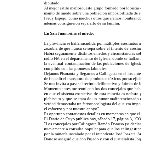
diputado.
Al mejor estilo mafioso, este grupo formado por lobistas
manto de miedo sobre una población imposibilitada de e
Fredy Espejo, como muchos otros que iremos nombrando en
además consiguieron separarlo de su familia.
En San Juan reina el miedo.
La provincia se halla sacudida por múltiples asesinatos n
zozobra de que nunca se sepa sobre el intento de asesin
Habrá seguramente distintos enredos y circunstancias sob
radio FM en el departamento de Iglesia, donde se hallan
la eventual contaminación de las poblaciones de Iglesi
cumplido con las promesas laborales.
Dejamos Pismanta y llegamos a Calingasta en el instante
de impedir el transporte de productos tóxicos por su ejido
Se nos invita a pasar al recinto deliberativo y fuimos de
Momento antes me reuní con los dos concejales que habí
en que el sistema extractivo de esta minería es nefasto
plebiscito y que se trata de un rumor malintencionado 
verdad demostraba un fervor ecologista del que era imp
el esfuerzo y por nuestro apoyo".
Es oportuno contar estos detalles en momentos en que el 
El Diario de Cuyo publica hoy, sábado 17, página
"Los concejales por Calingasta Ramón Donoso (se declara
nuevamente a consulta popular para que los calingastino
por la minería instalado por el intendente José Ibazeta. 
Donoso aseguró que con Pujado y con el justicialista Jor