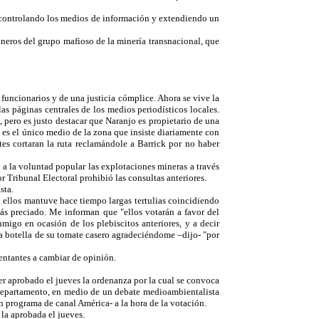
al controlando los medios de información y extendiendo un
eros del grupo mafioso de la minería transnacional, que
 funcionarios y de una justicia cómplice. Ahora se vive la
s páginas centrales de los medios periodísticos locales.
 pero es justo destacar que Naranjo es propietario de una
es el único medio de la zona que insiste diariamente con
es cortaran la ruta reclamándole a Barrick por no haber
a la voluntad popular las explotaciones mineras a través
r Tribunal Electoral prohibió las consultas anteriores.
sta.
ellos mantuve hace tiempo largas tertulias coincidiendo
más preciado. Me informan que "ellos votarán a favor del
igo en ocasión de los plebiscitos anteriores, y a decir
 botella de su tomate casero agradeciéndome –dijo- "por
entantes a cambiar de opinión.
r aprobado el jueves la ordenanza por la cual se convoca
l departamento, en medio de un debate medioambientalista
un programa de canal América- a la hora de la votación.
la aprobada el jueves.