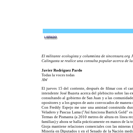
El militante ecologista y columnista de sincensura.org 
Calingasta se realice una consulta popular acerca de la
Javier Rodríguez Pardo
Todas la voces todas
AW
El jueves 15 del corriente, después de filmar con el ca
intendente José Ibazeta acerca del plebiscito sobre las 
consultando al gobierno de San Juan y a las comunidade
opositores y a los grupos de auto convocados de manera 
Con Freddy Espejo me une una amistad construida duran
Veladero y Pascua Lama ("Así funciona Barrick Gold" es un
Termas de Pismanta (a 2010 metros de altura en línea rec
familias) y ahora se halla prácticamente en manos de la 
Gioja mantiene relaciones comerciales con las mineras (
Minería en Diputados y en el Senado de la Nación median