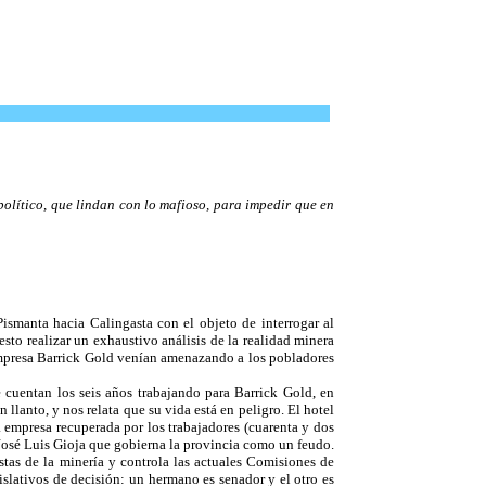
político, que lindan con lo mafioso, para impedir que en
Pismanta hacia Calingasta con el objeto de interrogar al
sto realizar un exhaustivo análisis de la realidad minera
empresa Barrick Gold venían amenazando a los pobladores
cuentan los seis años trabajando para Barrick Gold, en
llanto, y nos relata que su vida está en peligro. El hotel
a empresa recuperada por los trabajadores (cuarenta y dos
 José Luis Gioja que gobierna la provincia como un feudo.
tas de la minería y controla las actuales Comisiones de
slativos de decisión: un hermano es senador y el otro es