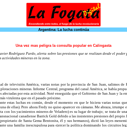
Argentina: La lucha continúa
Una vez mas peligra la consulta popular en Calingasta
Javier Rodríguez Pardo, alerta sobre las presiones que se realizan desde el poder 
s actividades mineras en la zona.
nal de televisión América, varias notas por la provincia de San Juan, salimos de 
explotaciones mineras. Informe Central, programa del canal América, se había propue
s afectadas por esta actividad. Noté enseguida que el Gobierno de San Juan y la 
más virulenta que en el pasado próximo.
te estas luchas en común, desde el momento en que le hiciera varias notas que 
a de ellas). Pero ahora Fredy no quiso aparecer en cámaras. Me abraza, irrumpe en 
ta con los yacimientos mineros de Veladero) es su lugar de trabajo; se trata de un
transnacional canadiense Barrick Gold debido a las insistentes presiones del propio
propietario de Santa Gema Bentonita, él y sus hermanos), dictó las leyes menemis
te una familia inescrupulosa para ejercer la política dominando los circuitos legi