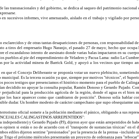
 de las transnacionales y del gobierno, se dedica al saqueo del patrimonio nacion
xpresarse.
 sucesivos informes, vive amenazado, aislado en el trabajo y vigilado por person
o esclarecidos y de otras tantas desapariciones de personas, con responsabilidad de
ato a tiros del empresario Hugo Naranjo, el pasado 27 de mayo; hecho que ocupa la
re el escandaloso intento de asesinato donde varias balas impactaron en su cuerpo,
 los pueblos al pie del emprendimiento de Veladero y Pacua Lama: radio La Cumbre 
as por la actividad minera de Barrick Gold, y apoyó a los vecinos que tiempo ant
 en que el Concejo Deliberante se proponía votar un nuevo plebiscito, sometiendo 
 municipal. Es la tercera ocasión ya que, siempre por motivos "técnicos", el Superio
 los pocos testigos que presenciamos el histórico momento para el pueblo de Calinga
an decidido no apoyar la consulta popular, Ramón Donoso y Gerardo Pujado. Con 
 y perjudicial para la producción agrícola de la región, donde el agua es el bien 
que los hace aparecer como que cambiaron de posición". Donoso solía hablar conm
osible dudar. Un hombre modesto de carácter campechano que supo obsequiarme una
terrorismo oficial somete a la población mediante el pánico, obligando a sus repres
 3, "CONCEJALES CALINGASTINOS ARREPENTIDOS":
 independiente) y Gerardo Pujado (PJ), dijeron ayer que están arrepentidos de habe
s opinen si están o no de acuerdo con el "transporte de sustancias tóxicas" en e
Ambos ediles dijeron sentirse "presionados" por la presencia de la prensa –incluido 
ge Trigo el próximo miércoles presentarán un proyecto de ordenanza para "rebocar" 