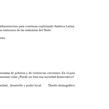
a
nfraestructura para continuar explotando América Latina.
s emisiones de las industrias del Norte.
ono .
norama de pobreza y de violencias crecientes. En el país
nuestras vidas ¿Puede ser ésta una sociedad democrática?
nidad, desarrollo y poder local.
Diseño demográfico