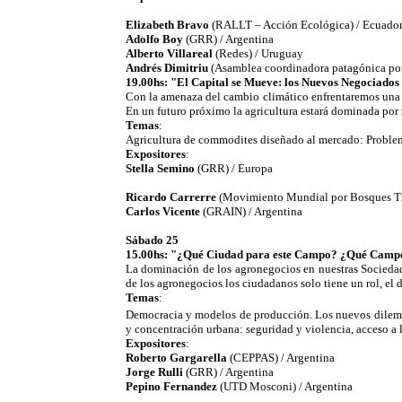
Elizabeth Bravo
(RALLT – Acción Ecológica) / Ecuado
Adolfo Boy
(GRR) / Argentina
Alberto Villareal
(Redes) / Uruguay
Andrés Dimitriu
(Asamblea coordinadora patagónica por l
19.00hs: "El Capital se Mueve: los Nuevos Negociados
Con la amenaza del cambio climático enfrentaremos una i
En un futuro próximo la agricultura estará dominada por m
Temas
:
Agricultura de commodites diseñado al mercado: Proble
Expositores
:
Stella Semino
(GRR) / Europa
Ricardo Carrerre
(Movimiento Mundial por Bosques Tr
Carlos Vicente
(GRAIN) / Argentina
Sábado 25
15.00hs: "¿Qué Ciudad para este Campo? ¿Qué Campo
La dominación de los agronegocios en nuestras Sociedade
de los agronegocios los ciudadanos solo tiene un rol, el
Temas
:
Democracia y modelos de producción. Los nuevos dilemas
y concentración urbana: seguridad y violencia, acceso a 
Expositores
:
Roberto Gargarella
(CEPPAS) / Argentina
Jorge Rulli
(GRR) / Argentina
Pepino Fernandez
(UTD Mosconi) / Argentina