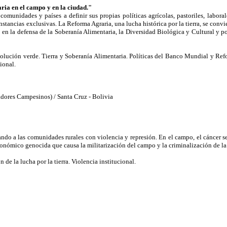
ria en el campo y en la ciudad."
omunidades y países a definir sus propias políticas agrícolas, pastoriles, laboral
nstancias exclusivas.
La Reforma Agraria, una lucha histórica por la tierra, se convi
 en la defensa de la Soberanía Alimentaria, la Diversidad Biológica y Cultural y p
revolución verde. Tierra y Soberanía Alimentaria. Políticas del Banco Mundial y Re
ional.
dores Campesinos) / Santa Cruz - Bolivia
do a las comunidades rurales con violencia y represión. En el campo, el cáncer s
ómico genocida que causa la militarización del campo y la criminalización de la po
de la lucha por la tierra. Violencia institucional.