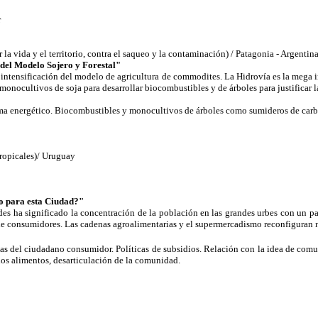
r
a vida y el territorio, contra el saqueo y la contaminación) / Patagonia - Argentin
 del Modelo Sojero y Forestal"
ntensificación del modelo de agricultura de commodites. La Hidrovía es la mega i
onocultivos de soja para desarrollar biocombustibles y de árboles para justificar la
ma energético. Biocombustibles y monocultivos de árboles como sumideros de carb
opicales)/ Uruguay
 para esta Ciudad?"
s ha significado la concentración de la población en las grandes urbes con un pa
 de consumidores. Las cadenas agroalimentarias y el supermercadismo reconfiguran 
 del ciudadano consumidor. Políticas de subsidios. Relación con la idea de comu
los alimentos, desarticulación de la comunidad.