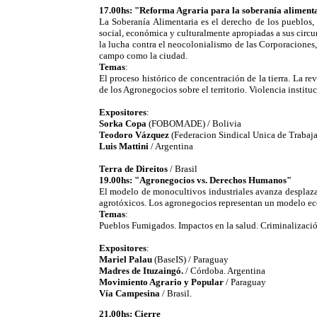
17.00hs: "Reforma Agraria para la soberanía alimenta
La Soberanía Alimentaria es el derecho de los pueblos, c
social, económica y culturalmente apropiadas a sus circu
la lucha contra el neocolonialismo de las Corporaciones,
campo como la ciudad.
Temas
:
El proceso histórico de concentración de la tierra. La 
de los Agronegocios sobre el territorio. Violencia instituc
Expositores
:
Sorka Copa
(FOBOMADE) / Bolivia
Teodoro Vázquez
(Federacion Sindical Unica de Trabaja
Luis Mattini
/ Argentina
Terra de Direitos
/ Brasil
19.00hs: "Agronegocios vs. Derechos Humanos"
El modelo de monocultivos industriales avanza desplazan
agrotóxicos. Los agronegocios representan un modelo econ
Temas
:
Pueblos Fumigados. Impactos en la salud. Criminalización 
Expositores
:
Mariel Palau
(BaseIS) / Paraguay
Madres de Ituzaingó.
/ Córdoba. Argentina
Movimiento Agrario y Popular
/ Paraguay
Vía Campesina
/ Brasil.
21.00hs: Cierre