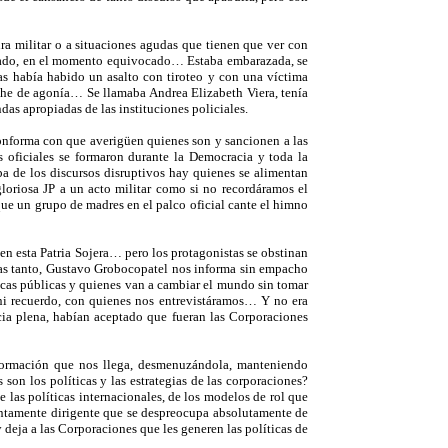
a militar o a situaciones agudas que tienen que ver con
vocado, en el momento equivocado… Estaba embarazada, se
as había habido un asalto con tiroteo y con una víctima
noche de agonía… Se llamaba Andrea Elizabeth Viera, tenía
das apropiadas de las instituciones policiales.
onforma con que averigüen quienes son y sancionen a las
s oficiales se formaron durante la Democracia y toda la
a de los discursos disruptivos hay quienes se alimentan
gloriosa JP a un acto militar como si no recordáramos el
e un grupo de madres en el palco oficial cante el himno
en esta Patria Sojera… pero los protagonistas se obstinan
tras tanto, Gustavo Grobocopatel nos informa sin empacho
íticas públicas y quienes van a cambiar el mundo sin tomar
ni recuerdo, con quienes nos entrevistáramos… Y no era
ia plena, habían aceptado que fueran las Corporaciones
nformación que nos llega, desmenuzándola, manteniendo
 son los políticas y las estrategias de las corporaciones?
 las políticas internacionales, de los modelos de rol que
suntamente dirigente que se despreocupa absolutamente de
y deja a las Corporaciones que les generen las políticas de