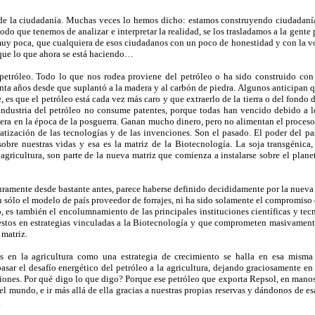
e la ciudadanía. Muchas veces lo hemos dicho: estamos construyendo ciudadanía
 que tenemos de analizar e interpretar la realidad, se los trasladamos a la gente p
es muy poca, que cualquiera de esos ciudadanos con un poco de honestidad y con la 
ue lo que ahora se está haciendo…
petróleo. Todo lo que nos rodea proviene del petróleo o ha sido construido con r
nta años desde que suplantó a la madera y al carbón de piedra. Algunos anticipan q
 es que el petróleo está cada vez más caro y que extraerlo de la tierra o del fondo 
industria del petróleo no consume patentes, porque todas han vencido debido a lo
ra en la época de la posguerra. Ganan mucho dinero, pero no alimentan el proceso 
ivatización de las tecnologías y de las invenciones. Son el pasado. El poder del 
bre nuestras vidas y esa es la matriz de la Biotecnología. La soja transgénica
agricultura, son parte de la nueva matriz que comienza a instalarse sobre el plan
uramente desde bastante antes, parece haberse definido decididamente por la nueva m
an sólo el modelo de país proveedor de forrajes, ni ha sido solamente el compromiso d
 es también el encolumnamiento de las principales instituciones científicas y tecn
stos en estrategias vinculadas a la Biotecnología y que comprometen masivamente 
 matriz.
s en la agricultura como una estrategia de crecimiento se halla en esa misma
asar el desafío energético del petróleo a la agricultura, dejando graciosamente 
ones. Por qué digo lo que digo? Porque ese petróleo que exporta Repsol, en manos 
n el mundo, e ir más allá de ella gracias a nuestras propias reservas y dándonos de 
.