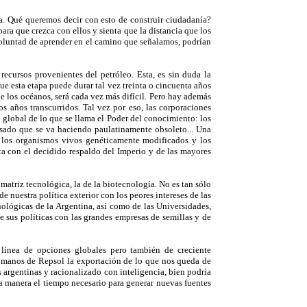
. Qué queremos decir con esto de construir ciudadanía?
ara que crezca con ellos y sienta que la distancia que los
voluntad de aprender en el camino que señalamos, podrían
ecursos provenientes del petróleo. Esta, es sin duda la
ue esta etapa puede durar tal vez treinta o cincuenta años
de los océanos, será cada vez más difícil. Pero hay además
s años transcurridos. Tal vez por eso, las corporaciones
global de lo que se llama el Poder del conocimiento: los
pasado que se va haciendo paulatinamente obsoleto... Una
, los organismos vivos genéticamente modificados y los
eta con el decidido respaldo del Imperio y de las mayores
atriz tecnológica, la de la biotecnología. No es tan sólo
e nuestra política exterior con los peores intereses de las
ológicas de la Argentina, así como de las Universidades,
sus políticas con las grandes empresas de semillas y de
 línea de opciones globales pero también de creciente
en manos de Repsol la exportación de lo que nos queda de
argentinas y racionalizado con inteligencia, bien podría
esa manera el tiempo necesario para generar nuevas fuentes