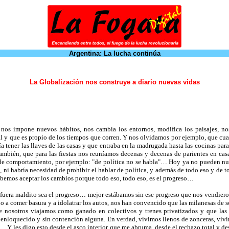
Argentina: La lucha continúa
La Globalización nos construye a diario nuevas vidas
, nos impone nuevos hábitos, nos cambia los entornos, modifica los paisajes, n
 y que es propio de los tiempos que corren. Y nos olvidamos por ejemplo, que cua
ía tener las llaves de las casas y que entraba en la madrugada hasta las cocinas pa
ambién, que para las fiestas nos reuníamos decenas y decenas de parientes en cas
e comportamiento, por ejemplo: "de política no se habla"… Hoy ya no pueden nuest
, ni habría necesidad de prohibir el hablar de política, y además de todo eso y de 
ebemos aceptar los cambios porque todo eso, todo eso, es el progreso…
lo fuera maldito sea el progreso… mejor estábamos sin ese progreso que nos vendie
 comer basura y a idolatrar los autos, nos han convencido que las milanesas de so
nosotros viajamos como ganado en colectivos y trenes privatizados y que las r
to enloquecido y sin contención alguna. En verdad, vivimos llenos de zonceras, 
 Y les digo esto desde el asco interior que me abruma, desde el rechazo total y de