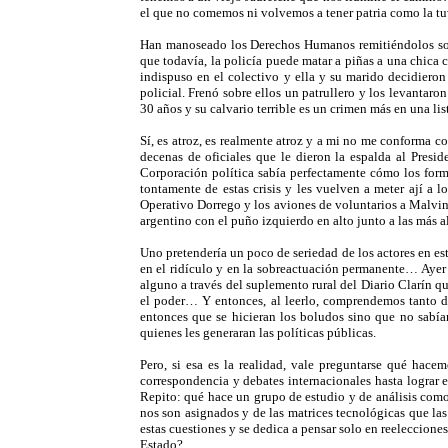
el que no comemos ni volvemos a tener patria como la 
Han manoseado los Derechos Humanos remitiéndolos solo 
que todavía, la policía puede matar a piñas a una chic
indispuso en el colectivo y ella y su marido decidieron
policial. Frenó sobre ellos un patrullero y los levantar
30 años y su calvario terrible es un crimen más en una li
Sí, es atroz, es realmente atroz y a mi no me conforma
decenas de oficiales que le dieron la espalda al Presi
Corporación política sabía perfectamente cómo los form
tontamente de estas crisis y les vuelven a meter ají a 
Operativo Dorrego y los aviones de voluntarios a Malvi
argentino con el puño izquierdo en alto junto a las más a
Uno pretendería un poco de seriedad de los actores en es
en el ridículo y en la sobreactuación permanente… Ayer 
alguno a través del suplemento rural del Diario Clarín qu
el poder… Y entonces, al leerlo, comprendemos tanto d
entonces que se hicieran los boludos sino que no sabí
quienes les generaran las políticas públicas.
Pero, si esa es la realidad, vale preguntarse qué ha
correspondencia y debates internacionales hasta lograr en
Repito: qué hace un grupo de estudio y de análisis como 
nos son asignados y de las matrices tecnológicas que la
estas cuestiones y se dedica a pensar solo en reelecciones
Estado?