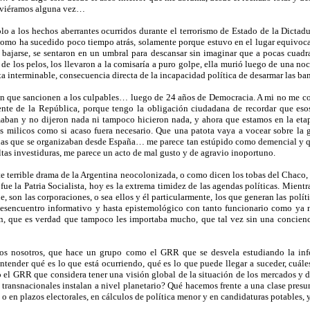
tuviéramos alguna vez…
a los hechos aberrantes ocurridos durante el terrorismo de Estado de la Dictadur
a como ha sucedido poco tiempo atrás, solamente porque estuvo en el lugar equi
 bajarse, se sentaron en un umbral para descansar sin imaginar que a pocas cuadr
on de los pelos, los llevaron a la comisaría a puro golpe, ella murió luego de una 
sta interminable, consecuencia directa de la incapacidad política de desarmar las ban
 con que sancionen a los culpables… luego de 24 años de Democracia. A mi no me c
dente de la República, porque tengo la obligación ciudadana de recordar que eso
aban y no dijeron nada ni tampoco hicieron nada, y ahora que estamos en la etap
los milicos como si acaso fuera necesario. Que una patota vaya a vocear sobre la 
nas que se organizaban desde España… me parece tan estúpido como demencial y qu
ltas investiduras, me parece un acto de mal gusto y de agravio inoportuno.
te terrible drama de la Argentina neocolonizada, o como dicen los tobas del Chaco, 
fue la Patria Socialista, hoy es la extrema timidez de las agendas políticas. Mien
e, son las corporaciones, o sea ellos y él particularmente, los que generan las pol
esencuentro informativo y hasta epistemológico con tanto funcionario como ya 
an, que es verdad que tampoco les importaba mucho, que tal vez sin una concienc
cemos nosotros, que hace un grupo como el GRR que se desvela estudiando la i
tender qué es lo que está ocurriendo, qué es lo que puede llegar a suceder, cuáles
el GRR que considera tener una visión global de la situación de los mercados y de
s transnacionales instalan a nivel planetario? Qué hacemos frente a una clase pre
 o en plazos electorales, en cálculos de política menor y en candidaturas potables, 