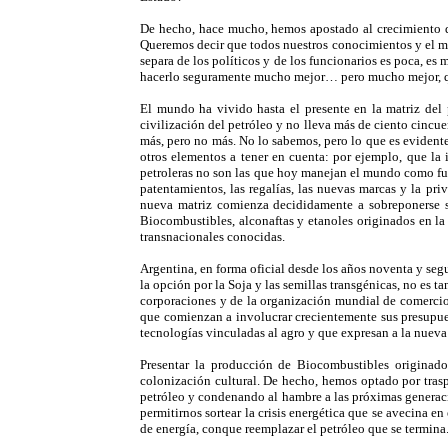
De hecho, hace mucho, hemos apostado al crecimiento d
Queremos decir que todos nuestros conocimientos y el modo
separa de los políticos y de los funcionarios es poca, 
hacerlo seguramente mucho mejor… pero mucho mejor, q
El mundo ha vivido hasta el presente en la matriz del 
civilización del petróleo y no lleva más de ciento cincue
más, pero no más. No lo sabemos, pero lo que es evidente,
otros elementos a tener en cuenta: por ejemplo, que la 
petroleras no son las que hoy manejan el mundo como fue
patentamientos, las regalías, las nuevas marcas y la pr
nueva matriz comienza decididamente a sobreponerse so
Biocombustibles, alconaftas y etanoles originados en la 
transnacionales conocidas.
Argentina, en forma oficial desde los años noventa y seg
la opción por la Soja y las semillas transgénicas, no es t
corporaciones y de la organización mundial de comercio,
que comienzan a involucrar crecientemente sus presupue
tecnologías vinculadas al agro y que expresan a la nueva
Presentar la producción de Biocombustibles originado
colonización cultural. De hecho, hemos optado por trasp
petróleo y condenando al hambre a las próximas generaci
permitirnos sortear la crisis energética que se avecina e
de energía, conque reemplazar el petróleo que se termina