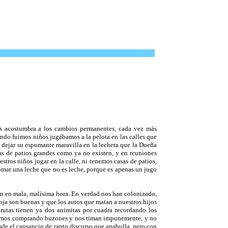
os acostumbra a los cambios permanentes, cada vez más
ndo fuimos niños jugábamos a la pelota en las calles que
ra dejar su espumante maravilla en la lechera que la Dueña
as de patios grandes como ya no existen, y en reuniones
ros niños jugar en la calle, ni tenemos casas de patios,
tomar una leche que no es leche, porque es apenas un jugo
ron en mala, malísima hora. En verdad nos han colonizado,
ja son buenas y que los autos que matan a nuestros hijos
utas tienen ya dos animitas por cuadra recordando los
vivimos comprando buzones y nos timan impunemente, y no
sde el cansancio de tanto discurso que apabulla, pero con