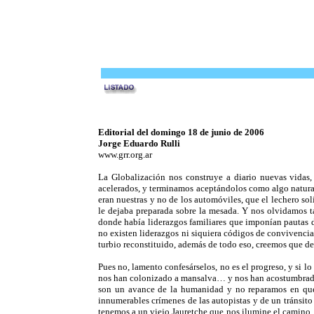
Editorial del domingo 18 de junio de 2006
Jorge Eduardo Rulli
www.grr.org.ar
La Globalización nos construye a diario nuevas vidas
acelerados, y terminamos aceptándolos como algo natural
eran nuestras y no de los automóviles, que el lechero sol
le dejaba preparada sobre la mesada. Y nos olvidamos t
donde había liderazgos familiares que imponían pautas d
no existen liderazgos ni siquiera códigos de convivencia
turbio reconstituido, además de todo eso, creemos que d
Pues no, lamento confesárselos, no es el progreso, y si 
nos han colonizado a mansalva… y nos han acostumbrado a
son un avance de la humanidad y no reparamos en que 
innumerables crímenes de las autopistas y de un tránsi
tenemos a un viejo Jauretche que nos ilumine el camino….