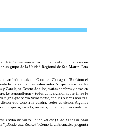
ica TEA. Consecuencia casi obvia de ello, militaba en un
l por un grupo de la Unidad Regional de San Martín. Para
iente artículo, titulado "Como en Chicago": "Rarísimo el
esde hacía varios días había autos ‘sospechosos’ en las
s y Canalejas. Dentro de ellos, varios hombres y otros en
re. Le respondieron y todos convergieron sobre él. Se le
iera gris que partió velozmente, con las puertas abiertas.
dieron otro tono a la cuadra. Todos corrieron. Algunos
uvieron que ir, viendo, inermes, cómo en plena ciudad se
es Cerviño de Adaro, Felipe Vallese (h) de 3 años de edad
unta "¿Dónde está Rearte?". Como la emblemática pregunta