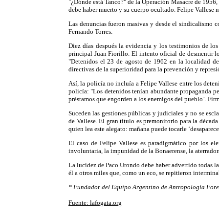
"¿Dónde está Tanco?" de la Operación Masacre de 1956, a 
debe haber muerto y su cuerpo ocultado. Felipe Vallese n
Las denuncias fueron masivas y desde el sindicalismo co
Fernando Torres.
Diez días después la evidencia y los testimonios de lo
principal Juan Fiorillo. El intento oficial de desmenti
"Detenidos el 23 de agosto de 1962 en la localidad de
directivas de la superioridad para la prevención y repres
Así, la policía no incluía a Felipe Vallese entre los de
policía: "Los detenidos tenían abundante propaganda per
préstamos que engorden a los enemigos del pueblo’. Firm
Suceden las gestiones públicas y judiciales y no se escl
de Vallese. El gran título es premonitorio para la década
quien lea este alegato: mañana puede tocarle ‘desaparecer
El caso de Felipe Vallese es paradigmático por los el
involuntaria, la impunidad de la Bonaerense, la aterrado
La lucidez de Paco Urondo debe haber advertido todas las 
él a otros miles que, como un eco, se repitieron intermin
* Fundador del Equipo Argentino de Antropología Fore
Fuente: lafogata.org