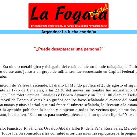
Argentina: La lucha continúa
"¿Puede desaparecer una persona?"
2. Era obrero metalúrgico y delegado del establecimiento donde trabajaba, la fábr
sto de ese año, junto a un grupo de militantes, fue secuestrado en Capital Federa
aba.
arición de Vallese trasciende. El diario El Mundo publica el 25 de agosto el sigu
rente al 1776 de Canalejas, a las 23.30 del jueves, un hombre fue secuestrado. D
, un Chevrolet verde en Canalejas y Donato Alvarez y un Fiat 1100 claro en Trelle
utomóvil de Donato Alvarez hizo guiños con los focos señalando el avance del homb
 manos y uñas al árbol que está frente al número señalado, lo llevaron a la estanc
la agresión poblaban la noche y atrajeron a todos los vecinos que, alarmados, 
no, los detuvo. ‘Esto no es para ustedes, piénsenla si no quieren ligarla.’ Y se t
alo, Francisco R. Sánchez, Osvaldo Abdala, Elba R. de la Peña, Rosa Salas, Merced
as. Todos fueron sometidos a las consabidas torturas mientras repiqueteaba la preg