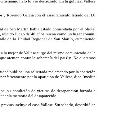
u hermano Italo lo vio destrozado. En la golpiza, Vallese
r y Rosendo García con el asesoramiento letrado del Dr.
nal de San Martín había estado comandada por el oficial
ue, releído luego de 40 años, suena como un lugar común:
 calle de la Unidad Regional de San Martín, cumpliendo
io a lo mejor de Vallese surge del mismo comunicado de la
que atentan contra la soberanía del país’ y ‘No queremos
rnidad publica una solicitada reclamando por la aparición
ar enfáticamente por la aparición de Vallese, dice "medite
aba, su condición de víctima de desaparición forzada e
ntener la memoria del desaparecido.
previos incluye el caso Vallese. Sin saberlo, describió en