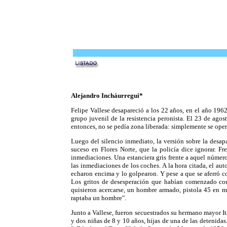
Alejandro Incháurregui*
Felipe Vallese desapareció a los 22 años, en el año 196
grupo juvenil de la resistencia peronista. El 23 de ago
entonces, no se pedía zona liberada: simplemente se oper
Luego del silencio inmediato, la versión sobre la desap
suceso en Flores Norte, que la policía dice ignorar. F
inmediaciones. Una estanciera gris frente a aquel número
las inmediaciones de los coches. A la hora citada, el a
echaron encima y lo golpearon. Y pese a que se aferró con
Los gritos de desesperación que habían comenzado con 
quisieron acercarse, un hombre armado, pistola 45 en ma
raptaba un hombre".
Junto a Vallese, fueron secuestrados su hermano mayor It
y dos niñas de 8 y 10 años, hijas de una de las detenid