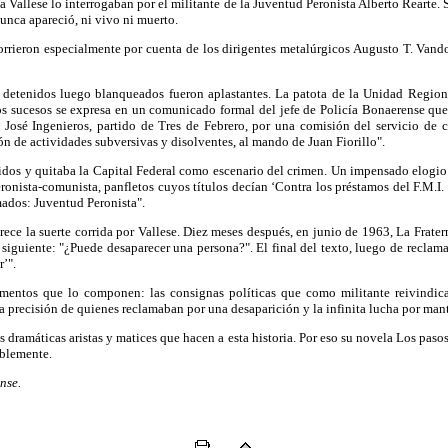
Vallese lo interrogaban por el militante de la Juventud Peronista Alberto Rearte. S
unca apareció, ni vivo ni muerto.
rrieron especialmente por cuenta de los dirigentes metalúrgicos Augusto T. Vando
s detenidos luego blanqueados fueron aplastantes. La patota de la Unidad Regio
r los sucesos se expresa en un comunicado formal del jefe de Policía Bonaerense q
 José Ingenieros, partido de Tres de Febrero, por una comisión del servicio de
ión de actividades subversivas y disolventes, al mando de Juan Fiorillo".
tenidos y quitaba la Capital Federal como escenario del crimen. Un impensado elog
onista-comunista, panfletos cuyos títulos decían ‘Contra los préstamos del F.M.I. 
ados: Juventud Peronista".
arece la suerte corrida por Vallese. Diez meses después, en junio de 1963, La Frate
 siguiente: "¿Puede desaparecer una persona?". El final del texto, luego de reclam
’".
ementos que lo componen: las consignas políticas que como militante reivindic
ra precisión de quienes reclamaban por una desaparición y la infinita lucha por ma
dramáticas aristas y matices que hacen a esta historia. Por eso su novela Los pasos 
ablemente.
nse.