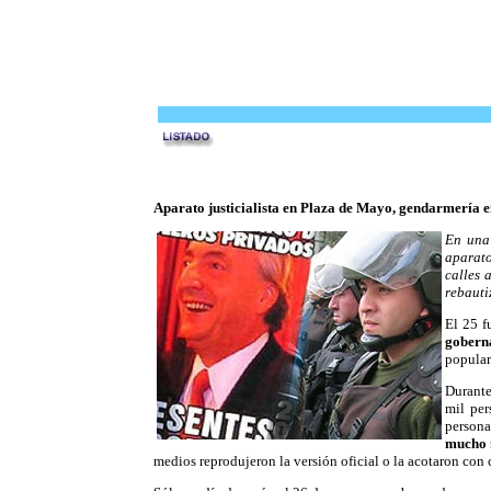
Aparato justicialista en Plaza de Mayo, gendarmería 
En una 
aparato
calles 
rebauti
El 25 f
goberna
popular
Durante
mil per
persona
mucho m
medios reprodujeron la versión oficial o la acotaron con 