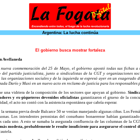
Argentina: La lucha continúa
El gobierno busca mostrar fortaleza
en Avellaneda
nueva conmemoración del 25 de Mayo, el gobierno apostó todas sus fichas a 
 del partido justicialista, junto a sindicalistas de la CGT y organizaciones soc
a las organizaciones sociales y de la izquierda se expresó ayer en un exagerado 
zada Darío y Maxi en un nuevo acto en reclamo de justicia para los responsables p
ue una vidriera de la composición de los sectores que apoyan al gobierno.
Sindic
dores y ex-piqueteros devenidos oficialistas
garantizaron el grueso de la concu
idad, el acto no contó con la asistencia espontánea que cabría esperar.
 la semana previa desde Balcarce 50 se venían manejando algunas cifras. Los Fern
sonas. Los intendentes peronistas del conurbano bonaerense habían garantizado
s cada uno. A esto se sumaba la asegurada confluencia de las columnas de la CGT
ás modesta, probablemente le resulte insuficiente para asegurarse el control de
cautela.