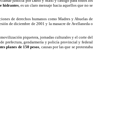
clamar justicia por Darío y Maxi y castigo para todos los
e hidrantes
, es un claro mensaje hacia aquellos que no se
nizaciones de derechos humanos como Madres y Abuelas de
resión de diciembre de 2001 y la masacre de Avellaneda o
ovilización piquetera, jornadas culturales y el corte del
de prefectura, gendarmería y policía provincial y federal
ntes planes de 150 pesos
, causas por las que se protestaba