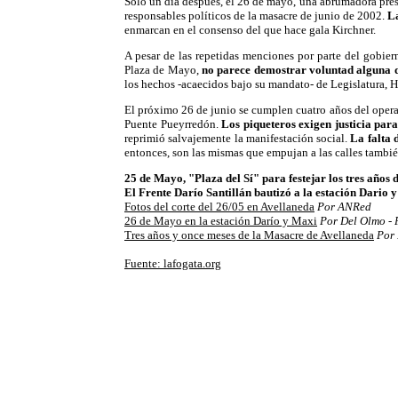
Sólo un día después, el 26 de mayo, una abrumadora prese
responsables políticos de la masacre de junio de 2002.
L
enmarcan en el consenso del que hace gala Kirchner.
A pesar de las repetidas menciones por parte del gobie
Plaza de Mayo,
no parece demostrar voluntad alguna d
los hechos -acaecidos bajo su mandato- de Legislatura, 
El próximo 26 de junio se cumplen cuatro años del operat
Puente Pueyrredón.
Los piqueteros exigen justicia par
reprimió salvajemente la manifestación social.
La falta 
entonces, son las mismas que empujan a las calles tambi
25 de Mayo, "Plaza del Sí" para festejar los tres años 
El Frente Darío Santillán bautizó a la estación Dario 
Fotos del corte del 26/05 en Avellaneda
Por ANRed
26 de Mayo en la estación Darío y Maxi
Por Del Olmo - 
Tres años y once meses de la Masacre de Avellaneda
Por 
Fuente: lafogata.org