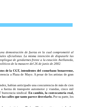
una demostración de fuerza en la cual comprometió al
iales oficialistas. La misma intención de disputarle las
despliegue de gendarmes frente a la estación Avellaneda,
olíticos de la masacre del 26 de junio de 2002.
atos de la CGT, intendentes del conurbano bonaerense,
rrencia a Plaza de Mayo. A pesar de los artistas de gran
ández, habían anticipado una concurrencia de más de cien
 a fuerza de transporte automotor y viandas, cinco mil
 burocracia sindical.
En cambio, la convocatoria real,
 las calles que tanto parece desvelarlo.
Por su parte, los