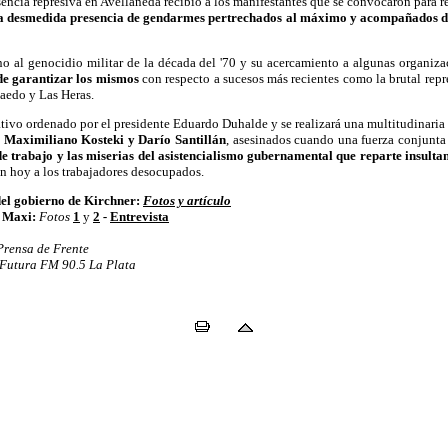
ncia represiva en Avellaneda recibió a los manifestantes que se convocaron para re
a desmedida presencia de gendarmes pertrechados al máximo y acompañados d
rno al genocidio militar de la década del '70 y su acercamiento a algunas orga
e garantizar los mismos
con respecto a sucesos más recientes como la brutal rep
Haedo y Las Heras.
ivo ordenado por el presidente Eduardo Duhalde y se realizará una multitudinaria m
a Maximiliano Kosteki y Darío Santillán
, asesinados cuando una fuerza conjunta 
de trabajo y las miserias del asistencialismo gubernamental que reparte insulta
én hoy a los trabajadores desocupados.
del gobierno de Kirchner:
Fotos y artículo
y Maxi:
Fotos
1
y
2
-
Entrevista
Prensa de Frente
Futura FM 90.5 La Plata