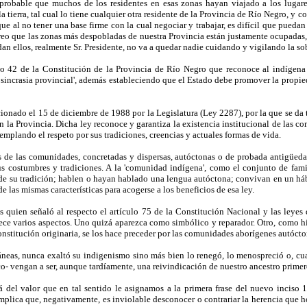
probable que muchos de los residentes en esas zonas hayan viajado a los lugare
tierra, tal cual lo tiene cualquier otra residente de la Provincia de Río Negro, y con
 al no tener una base firme con la cual negociar y trabajar, es difícil que puedan
creo que las zonas más despobladas de nuestra Provincia están justamente ocupadas,
dan ellos, realmente Sr. Presidente, no va a quedar nadie cuidando y vigilando la sob
o 42 de la Constitución de la Provincia de Río Negro que reconoce al indígena 
iosincrasia provincial', además estableciendo que el Estado debe promover la propie
ionado el 15 de diciembre de 1988 por la Legislatura (Ley 2287), por la que se da t
n la Provincia. Dicha ley reconoce y garantiza la existencia institucional de las 
mplando el respeto por sus tradiciones, creencias y actuales formas de vida.
 de las comunidades, concretadas y dispersas, autóctonas o de probada antigüedad
us costumbres y tradiciones. A la 'comunidad indígena', como el conjunto de fami
de su tradición; hablen o hayan hablado una lengua autóctona; convivan en un háb
 las mismas características para acogerse a los beneficios de esa ley.
quien señaló al respecto el artículo 75 de la Constitución Nacional y las leyes 
rece varios aspectos. Uno quizá aparezca como simbólico y reparador. Otro, como hi
constitución originaria, se los hace preceder por las comunidades aborígenes autócto
ráneas, nunca exaltó su indigenismo sino más bien lo renegó, lo menospreció o, cu
ico- vengan a ser, aunque tardíamente, una reivindicación de nuestro ancestro prime
del valor que en tal sentido le asignamos a la primera frase del nuevo inciso 17
mplica que, negativamente, es inviolable desconocer o contrariar la herencia que