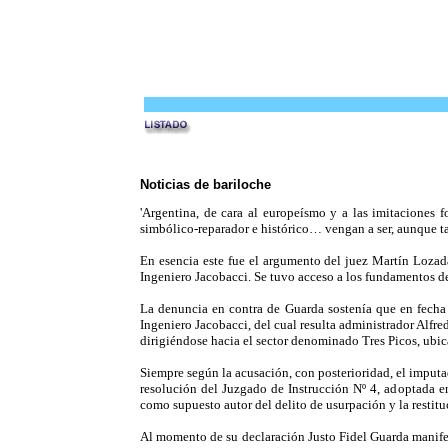
Noticias de bariloche
'Argentina, de cara al europeísmo y a las imitaciones
simbólico-reparador e histórico… vengan a ser, aunque ta
En esencia este fue el argumento del juez Martín Lozada
Ingeniero Jacobacci. Se tuvo acceso a los fundamentos de
La denuncia en contra de Guarda sostenía que en fecha
Ingeniero Jacobacci, del cual resulta administrador Alfr
dirigiéndose hacia el sector denominado Tres Picos, ubi
Siempre según la acusación, con posterioridad, el imputad
resolución del Juzgado de Instrucción Nº 4, adoptada en
como supuesto autor del delito de usurpación y la restit
Al momento de su declaración Justo Fidel Guarda manifestó