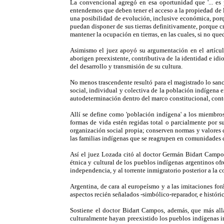
La convencional agregó en esa oportunidad que '... es 
entendemos que deben tener el acceso a la propiedad de la 
una posibilidad de evolución, inclusive económica, porque
puedan disponer de sus tierras definitivamente, porque 
mantener la ocupación en tierras, en las cuales, si no que
Asimismo el juez apoyó su argumentación en el artícul
aborigen preexistente, contributiva de la identidad e id
del desarrollo y transmisión de su cultura.
No menos trascendente resultó para el magistrado lo sanc
social, individual y colectiva de la población indígena e
autodeterminación dentro del marco constitucional, conte
Allí se define como 'población indígena' a los miembros
formas de vida estén regidas total o parcialmente por s
organización social propia; conserven normas y valores 
las familias indígenas que se reagrupen en comunidades de
Así el juez Lozada citó al doctor Germán Bidart Campos 
étnica y cultural de los pueblos indígenas argentinos of
independencia, y al torrente inmigratorio posterior a la 
Argentina, de cara al europeísmo y a las imitaciones fo
aspectos recién señalados -simbólico-reparador, e histór
Sostiene el doctor Bidart Campos, además, que más allá 
culturalmente hayan preexistido los pueblos indígenas i