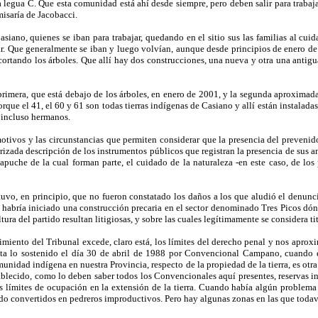
 legua C. Que esta comunidad está ahí desde siempre, pero deben salir para trabaja
misaría de Jacobacci.
asiano, quienes se iban para trabajar, quedando en el sitio sus las familias al cu
. Que generalmente se iban y luego volvían, aunque desde principios de enero d
ortando los árboles. Que allí hay dos construcciones, una nueva y otra una antig
primera, que está debajo de los árboles, en enero de 2001, y la segunda aproximada
rque el 41, el 60 y 61 son todas tierras indígenas de Casiano y allí están instaladas
e incluso hermanos.
otivos y las circunstancias que permiten considerar que la presencia del prevenido
izada descripción de los instrumentos públicos que registran la presencia de sus a
he de la cual forman parte, el cuidado de la naturaleza -en este caso, de los po
tuvo, en principio, que no fueron constatado los daños a los que aludió el denunc
a habría iniciado una construcción precaria en el sector denominado Tres Picos dón
altura del partido resultan litigiosas, y sobre las cuales legítimamente se considera t
imiento del Tribunal excede, claro está, los límites del derecho penal y nos apro
enta lo sostenido el día 30 de abril de 1988 por Convencional Campano, cuando
comunidad indígena en nuestra Provincia, respecto de la propiedad de la tierra, es ot
tablecido, como lo deben saber todos los Convencionales aquí presentes, reservas in
s límites de ocupación en la extensión de la tierra. Cuando había algún problema p
 convertidos en pedreros improductivos. Pero hay algunas zonas en las que todavía 