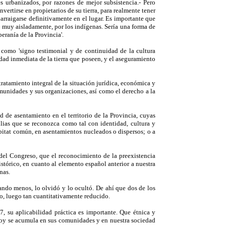
s urbanizados, por razones de mejor subsistencia.- Pero
vertirse en propietarios de su tierra, para realmente tener
 arraigarse definitivamente en el lugar. Es importante que
 muy aisladamente, por los indígenas. Sería una forma de
eranía de la Provincia'.
como 'signo testimonial y de continuidad de la cultura
dad inmediata de la tierra que poseen, y el aseguramiento
ratamiento integral de la situación jurídica, económica y
comunidades y sus organizaciones, así como el derecho a la
 de asentamiento en el territorio de la Provincia, cuyas
lias que se reconozca como tal con identidad, cultura y
itat común, en asentamientos nucleados o dispersos; o a
del Congreso, que el reconocimiento de la preexistencia
stórico, en cuanto al elemento español anterior a nuestra
nas.
ando menos, lo olvidó y lo ocultó. De ahí que dos de los
ro, luego tan cuantitativamente reducido.
, su aplicabilidad práctica es importante. Que étnica y
 hoy se acumula en sus comunidades y en nuestra sociedad