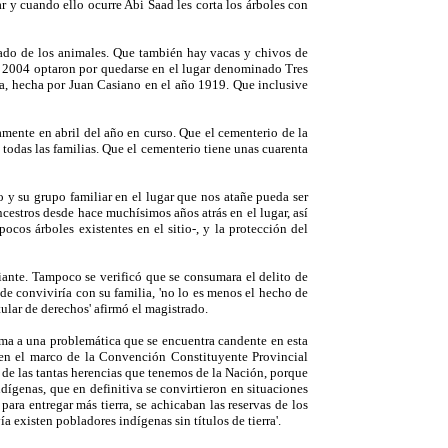
r y cuando ello ocurre Abi Saad les corta los árboles con
idado de los animales. Que también hay vacas y chivos de
e 2004 optaron por quedarse en el lugar denominado Tres
ua, hecha por Juan Casiano en el año 1919. Que inclusive
mente en abril del año en curso. Que el cementerio de la
 todas las familias. Que el cementerio tiene unas cuarenta
 y su grupo familiar en el lugar que nos atañe pueda ser
ncestros desde hace muchísimos años atrás en el lugar, así
cos árboles existentes en el sitio-, y la protección del
iante. Tampoco se verificó que se consumara el delito de
de conviviría con su familia, 'no lo es menos el hecho de
itular de derechos' afirmó el magistrado.
xima a una problemática que se encuentra candente en esta
 en el marco de la Convención Constituyente Provincial
ra de las tantas herencias que tenemos de la Nación, porque
dígenas, que en definitiva se convirtieron en situaciones
ara entregar más tierra, se achicaban las reservas de los
existen pobladores indígenas sin títulos de tierra'.