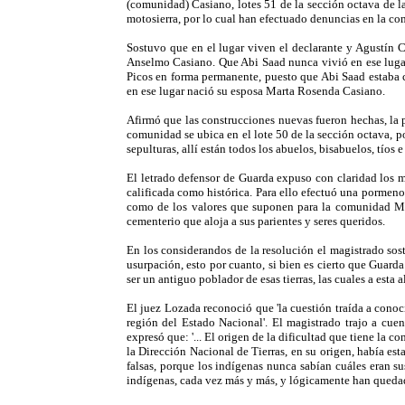
(comunidad) Casiano, lotes 51 de la sección octava de la
motosierra, por lo cual han efectuado denuncias en la co
Sostuvo que en el lugar viven el declarante y Agustín C
Anselmo Casiano. Que Abi Saad nunca vivió en ese lugar
Picos en forma permanente, puesto que Abi Saad estaba c
en ese lugar nació su esposa Marta Rosenda Casiano.
Afirmó que las construcciones nuevas fueron hechas, la 
comunidad se ubica en el lote 50 de la sección octava, po
sepulturas, allí están todos los abuelos, bisabuelos, tíos 
El letrado defensor de Guarda expuso con claridad los m
calificada como histórica. Para ello efectuó una pormenor
como de los valores que suponen para la comunidad Mapuc
cementerio que aloja a sus parientes y seres queridos.
En los considerandos de la resolución el magistrado sos
usurpación, esto por cuanto, si bien es cierto que Guard
ser un antiguo poblador de esas tierras, las cuales a esta 
El juez Lozada reconoció que 'la cuestión traída a conoc
región del Estado Nacional'. El magistrado trajo a cu
expresó que: '... El origen de la dificultad que tiene la 
la Dirección Nacional de Tierras, en su origen, había es
falsas, porque los indígenas nunca sabían cuáles eran su
indígenas, cada vez más y más, y lógicamente han quedado