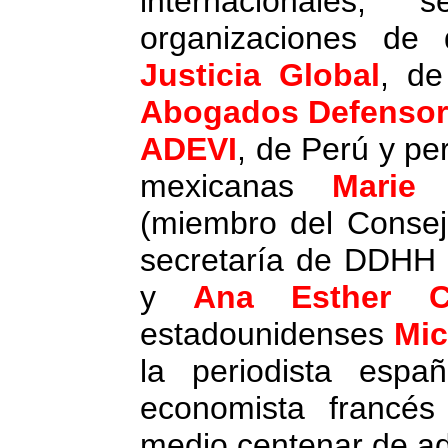
internacionales
organizaciones de
Justicia Global
, de
Abogados Defenso
ADEVI
, de Perú y pe
mexicanas
Marie 
(miembro del Consej
secretaría de DDHH d
y
Ana Esther C
estadounidenses
Mic
la periodista esp
economista francé
medio centenar de ad