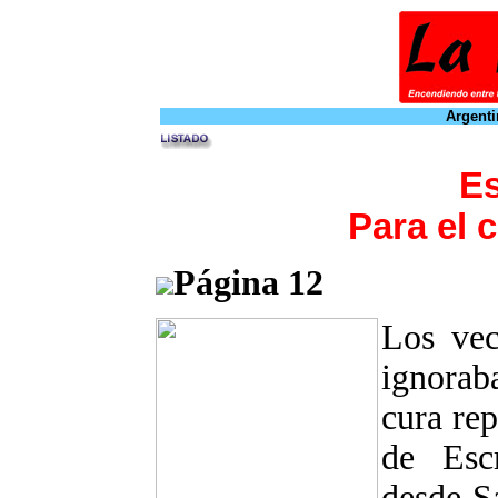
Argenti
Es
Para el 
Página 12
Los
vec
igno
rab
cura rep
de Esc
desde S