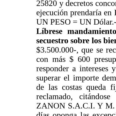
25820 y decretos concor
ejecución prendaría en 
UN PESO = UN Dólar.
Líbrese mandamient
secuestro sobre los bi
$3.500.000-, que se re
con más $ 600 presupu
responder a intereses y
superar el importe dem
de las costas queda f
reclamado, citándo
ZANON S.A.C.I. Y M. p
días oponga las excepc