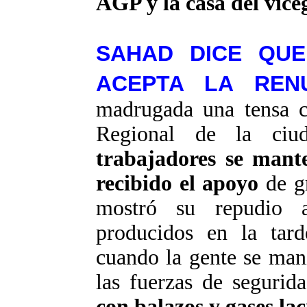
AGP y la casa del vic
SAHAD DICE QUE
ACEPTA LA REN
madrugada una tensa c
Regional de la ci
trabajadores se mant
recibido el apoyo
de gr
mostró su repudio 
producidos en la tard
cuando la gente se mani
las fuerzas de seguri
con balazos y gases l