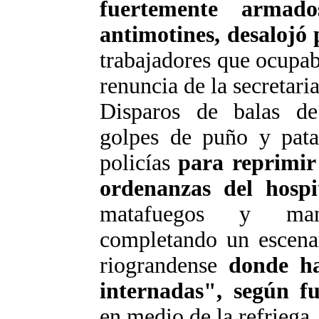
fuertemente arma
antimotines, desalojó 
trabajadores que ocupab
renuncia de la secretar
Disparos de balas de
golpes de puño y patad
policías
para reprimir
ordenanzas del hospi
matafuegos y mang
completando un escena
riograndense
donde ha
internadas", según fu
en medio de la refriega.