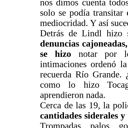
nos dimos
cuenta todo
solo se podía transitar
mediocridad. Y así suced
Detrás de
Lindl
hizo
denuncias cajoneadas
se hizo
notar por l
intimaciones ordenó la
recuerda Río Grande. 
como lo hizo
Toca
aprendieron nada.
Cerca de las 19, la pol
cantidades siderales y
Trompadas, palos,
g