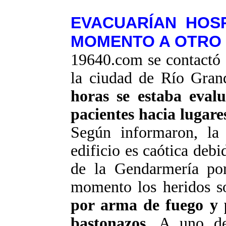
EVACUARÍAN HOS
MOMENTO A OTRO
19640
.
com
se contactó 
la ciudad de Río Gra
horas se estaba eval
pacientes hacia lugare
Según informaron, la 
edificio es caótica deb
de la Gendarmería por
momento los heridos s
por arma de fuego y 
bastonazos
. A uno de